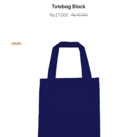
BELI PRODUK
Totebag Black
Rp
17.000
Rp
40.000
SALE!