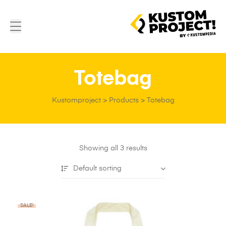
Totebag
Kustomproject
>
Products
>
Totebag
Showing all 3 results
Default sorting
SALE!