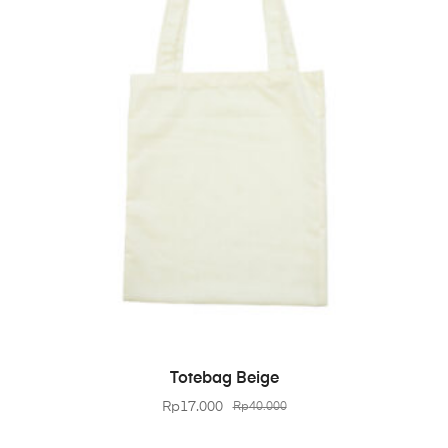
BELI PRODUK
Totebag Beige
Rp
17.000
Rp
40.000