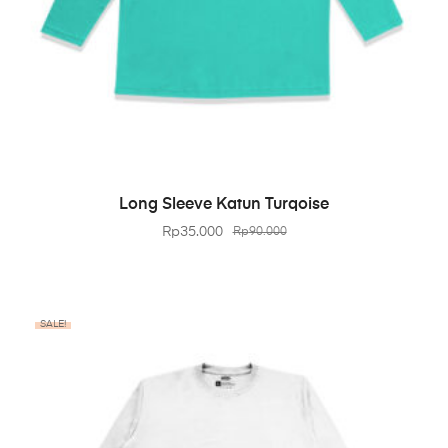
BELI PRODUK
Long Sleeve Katun Turqoise
Rp
35.000
Rp
90.000
SALE!