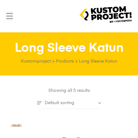
Long Sleeve Katun
Kustomproject
>
Products
>
Long Sleeve Katun
Showing all 5 results
Default sorting
SALE!