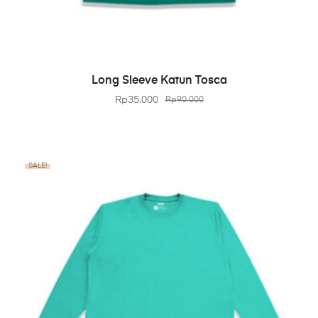
BELI PRODUK
Long Sleeve Katun Tosca
Rp
35.000
Rp
90.000
SALE!