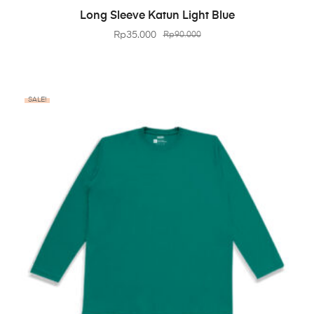
BELI PRODUK
Long Sleeve Katun Light Blue
Rp
35.000
Rp
90.000
SALE!